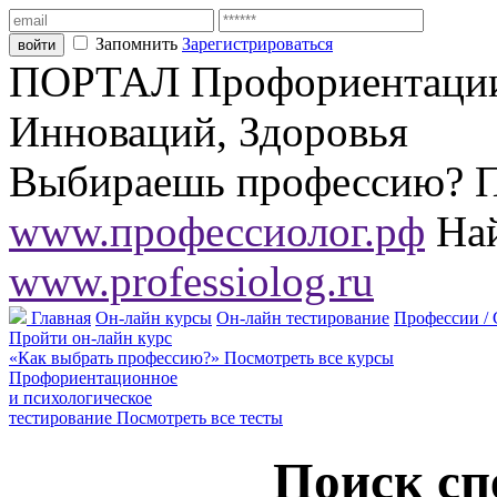
Запомнить
Зарегистрироваться
ПОРТАЛ Профориентации,
Инноваций, Здоровья
Выбираешь профессию? П
www.профессиолог.рф
Най
www.professiolog.ru
Главная
Он-лайн курсы
Он-лайн тестирование
Профессии /
Пройти он-лайн курс
«Как выбрать профессию?»
Посмотреть все курсы
Профориентационное
и психологическое
тестирование
Посмотреть все тесты
Поиск сп