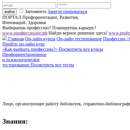
Запомнить
Зарегистрироваться
ПОРТАЛ Профориентации, Развития,
Инноваций, Здоровья
Выбираешь профессию? Планируешь карьеру?
www.профессиолог.рф
Найди верное решение здесь!
www.profes
Главная
Он-лайн курсы
Он-лайн тестирование
Профессии /
Пройти он-лайн курс
«Как выбрать профессию?»
Посмотреть все курсы
Профориентационное
и психологическое
тестирование
Посмотреть все тесты
Лицо, организующее работу библиотек, справочно-библиогра
Знания: