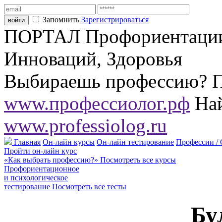
Запомнить
Зарегистрироваться
ПОРТАЛ Профориентации,
Инноваций, Здоровья
Выбираешь профессию? П
www.профессиолог.рф
Най
www.professiolog.ru
Главная
Он-лайн курсы
Он-лайн тестирование
Профессии /
Пройти он-лайн курс
«Как выбрать профессию?»
Посмотреть все курсы
Профориентационное
и психологическое
тестирование
Посмотреть все тесты
Бу