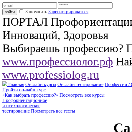
Запомнить
Зарегистрироваться
ПОРТАЛ Профориентации,
Инноваций, Здоровья
Выбираешь профессию? П
www.профессиолог.рф
Най
www.professiolog.ru
Главная
Он-лайн курсы
Он-лайн тестирование
Профессии /
Пройти он-лайн курс
«Как выбрать профессию?»
Посмотреть все курсы
Профориентационное
и психологическое
тестирование
Посмотреть все тесты
Са