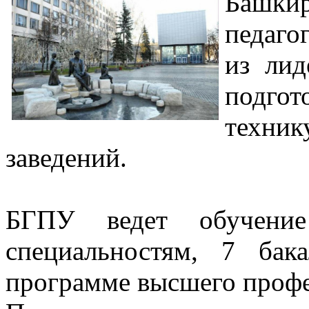
Башк
педаго
из лид
подго
техни
заведений.
БГПУ ведет обучени
специальностям, 7 бак
программе высшего профе