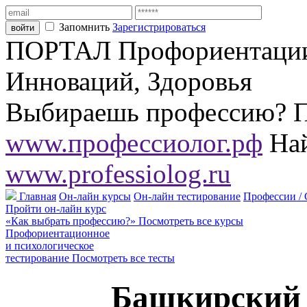
Запомнить
Зарегистрироваться
ПОРТАЛ Профориентации,
Инноваций, Здоровья
Выбираешь профессию? П
www.профессиолог.рф
Най
www.professiolog.ru
Главная
Он-лайн курсы
Он-лайн тестирование
Профессии /
Пройти он-лайн курс
«Как выбрать профессию?»
Посмотреть все курсы
Профориентационное
и психологическое
тестирование
Посмотреть все тесты
Башкирский 